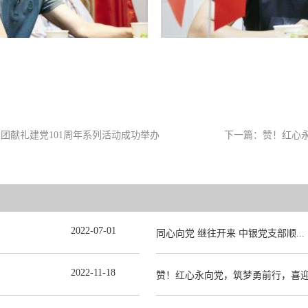
团献礼建党101周年系列活动成功举办
下一篇：
赞！红心
2022
-
07
-
01
同心向党 继往开来 中银党支部顺...
2022
-
11
-
18
赞！红心永向党，筑梦勇前行，喜迎.