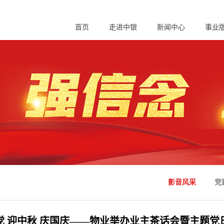
首页
走进中银
新闻中心
事业
影音风采
党
党 迎中秋 庆国庆——物业举办业主茶话会暨主题党